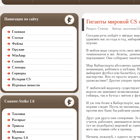
Навигация по сайту
Гиганты мировой CS 
Раздел:
Статьи
Автор:
snowman3
Главная
Сегодня речь пойдёт о звёздах мир
Статьи
удивлять нас из года в год, набир
игроки.
Файлы
Оружие
В любом виде спорта есть свои зв
чемпионатов и лиг. Атлеты, демон
WinAmp
переживают. Они собирают тысячи з
Console
Мир Киберспорта абсолютно идент
Словарь
номинации, рейтинги и публика. На
выбирают футбол или баскетбол, с
Серверы
мастерство. Кто-то просто играет,
История CS
удовольствие? Другие упорно тре
Игровые новости
У любителей видеоигр существуют 
ворота им заменяют всевозможные с
геймера, так и бутсы с мячом у фу
Counter-Strike 1.6
И уж тем более в Киберспорте, как
играми следят. Пусть не миллионы,
против них было бы райским удово
Тактики
Друг для друга они соперники. За
Распрыг
учатся, работают, занимаются лич
тут не подобрать) мировой кс сцен
Триксы
кого мы ставим себе в пример.
Мувики
Начнем, пожалуй, с одного из луч
Карты 1.6