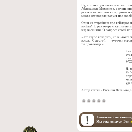
Ну, этого-то уж знают все, кто хот
Абдисамаде Мохамеде, с очень оп
различных чемпионатов, призов и 
много лет подряд радует нас своей
Один из старейших про геймеров п
весёлый. В разговоре с журналиста
выражениями. О вопросе своей по
«Это глупо говорить, но в Стокго
весело. С другой — чуточку стран
ты прогеймер.»
Сей
стра
они
WCG.
Я, т
Кибе
порт
мнен
удел
Автор статьи - Евгений Ливанов (L
Уважаемый посетитель,
Мы рекомендуем Вам