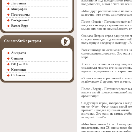
известного под псевдонимом f0rest
Логотипы
подробности, о том с чего же всё н
Микрофон
«Мой друг рассказал мне о новой м
Программы
красочно, это очень заинтересовал
Background
После «Begrip» Патрик перешёл в f
поднялся на одну ступень выше в 
Easter Eggs
мы до сих пор можем наблюдать ег
Сначала Патрик играл ради удоволь
создали команду под названием «d0
Counter-Strike ресурсы
популярную шведскую команду «Beg
Forest никогда не останавливался н
Анекдоты
самосовершенствовался. Это одна 
мира.
Стишки
FAQ по КС
У этого спокойного на вид спортс
справиться многие его конкуренты
Картинки
идеала, передвижения по карте со
CS Басни
«У меня очень агрессивный стиль 
срабатывает. Я думаю, что я очень
После «Begrip» Патрик перешёл в а
выше в своей профессиональной ка
организации.
Следующий игрок, которого я выбр
он же «Neo». Фраг-лидер своей ком
прыгает и подаёт признаки жизни. 
винтовки. Это один из самых стаби
историей f0rest’a.
«Мне было около 12 лет. Сосед дал 
представить, вся CS-сцена тогда бы
приходилось часами жать на «обно