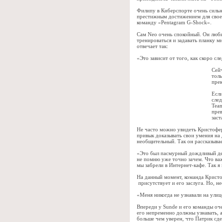
Филипу в Киберспорте очень сильн
престижным достижением для свое
команду «Pentagram G-Shock».
Сам Neo очень спокойный. Он люби
тренироваться и задавать планку м
отвечает так:
«Это зависит от того, как скоро с
Сей
толь
прек
Если
сле
Tea
пре
заст
Не часто можно увидеть Кристофе
привык доказывать свои умения на 
необщительный. Так он рассказывае
«Это был пасмурный дождливый ден
не помню уже точно зачем. Что важн
мы забрели в Интернет-кафе. Так я
На данный момент, команда Кристоф
присутствует и его заслуга. Но, не
«Меня никогда не узнавали на улиц
Впереди у Sunde и его команды оч
его непременно должны узнавать, а
больше чем уверен, что Патрик сде