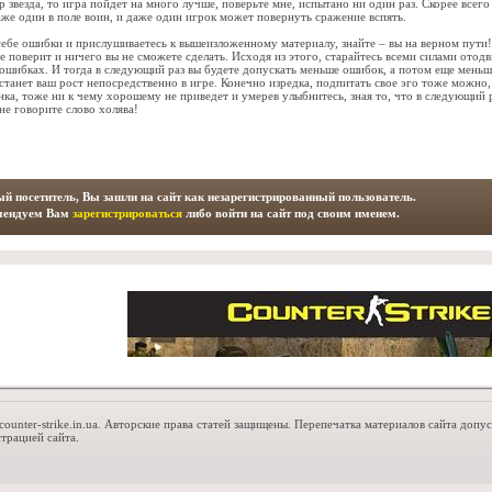
 звезда, то игра пойдет на много лучше, поверьте мне, испытано ни один раз. Скорее всего
даже один в поле воин, и даже один игрок может повернуть сражение вспять.
себе ошибки и прислушиваетесь к вышеизложенному материалу, знайте – вы на верном пути!
не поверит и ничего вы не сможете сделать. Исходя из этого, старайтесь всеми силами отодв
 ошибках. И тогда в следующий раз вы будете допускать меньше ошибок, а потом еще мень
станет ваш рост непосредственно в игре. Конечно изредка, подпитать свое эго тоже можно,
ка, тоже ни к чему хорошему не приведет и умерев улыбнитесь, зная то, что в следующий р
не говорите слово холява!
й посетитель, Вы зашли на сайт как незарегистрированный пользователь.
мендуем Вам
зарегистрироваться
либо войти на сайт под своим именем.
counter-strike.in.ua. Авторские права статей защищены. Перепечатка материалов сайта допу
трацией сайта.