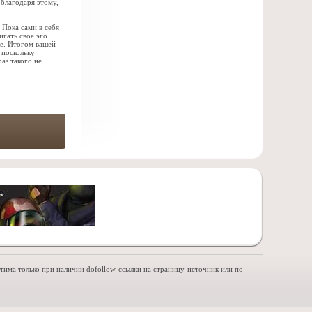
 благодаря этому,
 Пока сами в себя
игать свое эго
ше. Итогом вашей
 поскольку
аз такого не
стима только при наличии dofollow-ссылки на страницу-источник или по