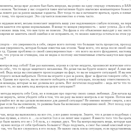
 моменты, когда враг должен был быть впереди, вы ровно на одну секунду отвлеклись и БАМ
ю ножом. Частенько у вас создается такое впечатление будто языческое компьютерное божес
вы ловите раз за разом шальные хэдшоты. Вот тогда то вы и начинаете яриться, орать и плева
 тому, что происходит. Это случается повсеместно и очень часто.
и мудакам везет, весьма помогают защитить вашу уже надломанную слабую психику, на первы
ем кажется эти крики нормальными. В конце то концов уверенность – залог успеха. Да и об
можно лишь тем, что вам тупо не повезло. Эта фраза и это объяснение выходят у нас инст
вовремя не заметить своей ошибки и не исправить ее, то можно навсегда остаться на этом ур
спорта – это уверенность в себе, скорее всего потому что большая часть процессов, проходи
ная уверенность, которая больше известна как эгоизм. Чаще всего, это когда после своей с
 и тд. Однако проблема со своей самоуверенностью – это всего на всего фундамент, настоя
те, что угроза не очевидна, она не видна и поэтому инстинктивные ответы кажутся вам пра
оза?!
 контроля над собой! Еше раз напомню, игроки в случае неудачи, произносят всяческие отго
и себе., что то вроде защитного механизма. Но делая так вы будете нового зверя! А имя зв
ией. Ведь когда вы списываете происходящее на фарт, то вы не владеете ситуацией. И вы нев
оторого нельзя выбраться. Потом вы играете и раз за разом, фраг за фрагом говорите себе, 
ак. Однако все просто, вы не сможете победить в такой ситуации, поскольку ответственность
в команды, которые за вас должны все делать. Вот логически подумайте – ведь легче что то
 кого то, но как взять под контроль целую ситуацию?!
 методы вернуть себе Силу, но я поведаю про парочку своих самых любимых. Для начала вдо
е вернуть, затем убедите себя в том, что ни разу вы вовсе контроль и не теряли. Потом вм
умайте все ли вы сделали возможное для данной ситуации? Не именно момент смерти, а во
орые если бы вы изменили, то развязка была бы возможно совершенно иной. Этот поход хор
егда нахожу у себя ошибки.
чаи, когда вы выложились на все сто, а все равно померли. Знаете, что я делаю в подобных 
ью пулями, а этого п…..са остается 1хп и он лепит мне хэдшот. Я вместо того что бы орать
до было валить его не с 5-6 пуль, а с первых двух. Что бы контролировать вещи, которые ка
нужно всегда от себя требовать большего! Надо подумать, а смог бы самый классный игрок
 так, что бы все сложилось в его пользу. Не важно сколь плоза ситуация, если представляешь