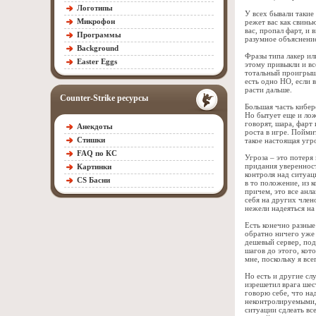
Логотипы
У всех бывали такие
Микрофон
режет вас как свинь
вас, пропал фарт, и 
Программы
разумное объяснение
Background
Фразы типа лакер ил
Easter Eggs
этому привыкли и вс
тотальный проигрыш 
есть одно НО, если 
расти дальше.
Counter-Strike ресурсы
Большая часть кибер
Но бытует еще и лож
говорят, шара, фарт
Анекдоты
роста в игре. Пойми
Стишки
такое настоящая угр
FAQ по КС
Угроза – это потеря
придания уверенност
Картинки
контроля над ситуац
CS Басни
в то положение, из к
причем, это все анл
себя на других члено
нежели надеяться на
Есть конечно разные
обратно ничего уже н
дешевый сервер, под
шагов до этого, кот
мне, поскольку я вс
Но есть и другие слу
изрешетил врага шест
говорю себе, что на
неконтролируемыми, 
ситуации сдлеать все