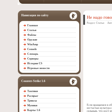
Навигация по сайту
Не надо гово
Раздел:
Статьи
Авт
Главная
Статьи
Файлы
Оружие
WinAmp
Console
Словарь
Серверы
История CS
Игровые новости
Counter-Strike 1.6
Тактики
Распрыг
Триксы
Если вращаешся в об
Мувики
несчастью культура 
Карты 1.6
сильным, что рост и