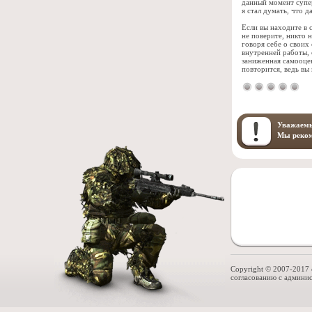
данный момент супер
я стал думать, что 
Если вы находите в 
не поверите, никто 
говоря себе о своих
внутренней работы, 
заниженная самооцен
повторится, ведь вы 
Уважаемы
Мы реко
Copyright © 2007-2017 
согласованию с админис