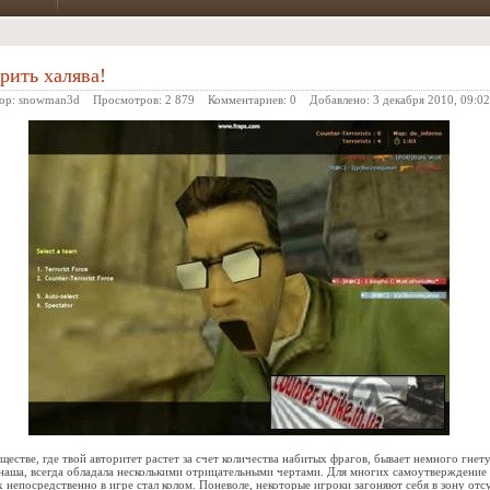
рить халява!
ор:
snowman3d
Просмотров: 2 879 Комментариев:
0
Добавлено:
3 декабря 2010, 09:02
ществе, где твой авторитет растет за счет количества набитых фрагов, бывает немного гнет
наша, всегда обладала несколькими отрицательными чертами. Для многих самоутверждение 
х непосредственно в игре стал колом. Поневоле, некоторые игроки загоняют себя в зону отс