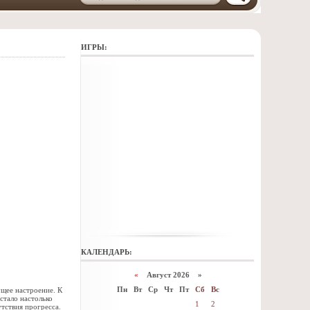
ИГРЫ:
КАЛЕНДАРЬ:
«
Август 2026 »
Пн
Вт
Ср
Чт
Пт
Сб
Вс
ущее настроение. К
стало настолько
1
2
утствия прогресса.