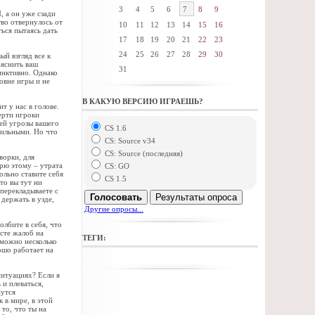
3
4
5
6
7
8
9
, а он уже сзади
тво отвернулось от
10
11
12
13
14
15
16
ться пытаясь дать
17
18
19
20
21
22
23
24
25
26
27
28
29
30
й взгляд все к
ъяснить ваш
31
инктивно. Однако
овне игры и не
В КАКУЮ ВЕРСИЮ ИГРАЕШЬ?
т у нас в голове.
мерти игроки
щей угрозы вашего
CS 1.6
вильными. Но что
CS: Source v34
CS: Source (последняя)
ворки, для
ерю этому – утрата
CS: GO
ольно ставите себя
CS 1.5
что вы тут ни
 перекладываете с
Голосовать
Результаты опроса
 держать в узде,
Другие опросы...
лбите в себя, что
есте жалоб на
ТЕГИ:
зможно несколько
ошо работает на
ситуациях? Если я
 и плеваться,
жутся
 в мире, в этой
 то, что ты на