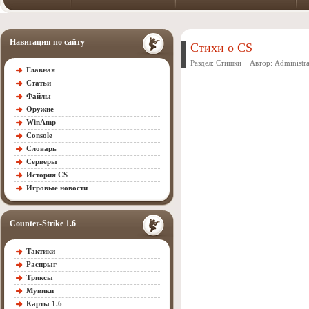
Навигация по сайту
Стихи о CS
Раздел:
Стишки
Автор:
Administra
Главная
Статьи
Файлы
Оружие
WinAmp
Console
Словарь
Серверы
История CS
Игровые новости
Counter-Strike 1.6
Тактики
Распрыг
Триксы
Мувики
Карты 1.6