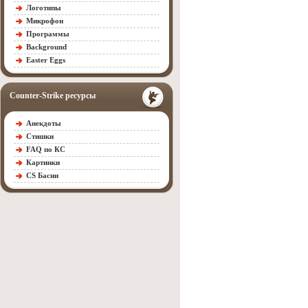
Логотипы
Микрофон
Программы
Background
Easter Eggs
Counter-Strike ресурсы
Анекдоты
Стишки
FAQ по КС
Картинки
CS Басни