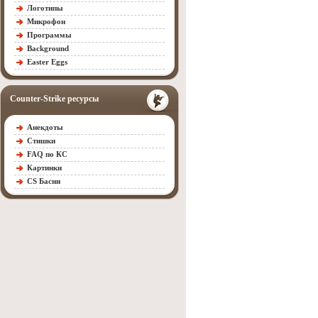
Логотипы
Микрофон
Программы
Background
Easter Eggs
Counter-Strike ресурсы
Анекдоты
Стишки
FAQ по КС
Картинки
CS Басни