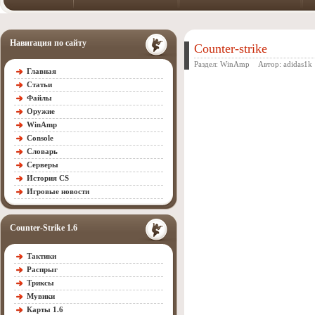
Навигация по сайту
Counter-strike
Раздел:
WinAmp
Автор:
adidas1k
Главная
Статьи
Файлы
Оружие
WinAmp
Console
Словарь
Серверы
История CS
Игровые новости
Counter-Strike 1.6
Тактики
Распрыг
Триксы
Мувики
Карты 1.6