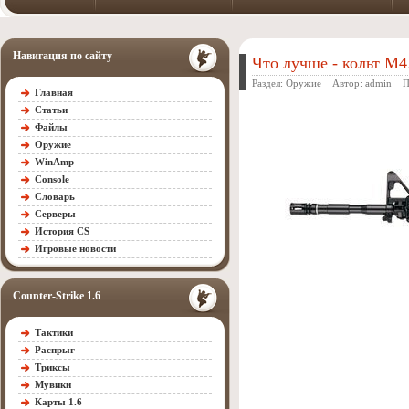
Навигация по сайту
Что лучше - кольт М
Раздел:
Оружие
Автор:
admin
Про
Главная
Статьи
Файлы
Оружие
WinAmp
Console
Словарь
Серверы
История CS
Игровые новости
Counter-Strike 1.6
Тактики
Распрыг
Триксы
Мувики
Карты 1.6