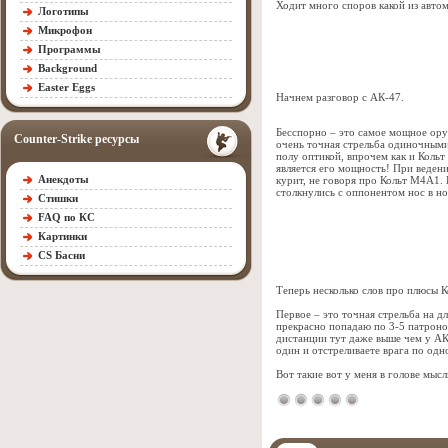
Ходит много споров какой из авто
Логотипы
Микрофон
Программы
Background
Easter Eggs
Начнем разговор с АК-47.
Бесспорно – это самое мощное ору
Counter-Strike ресурсы
очень точная стрельба одиночными
полу оптикой, впрочем как и Коль
является его мощность! При ведени
Анекдоты
курит, не говоря про Кольт М4А1.
столкнулись с оппонентом нос в н
Стишки
FAQ по КС
Картинки
CS Басни
Теперь несколько слов про плюсы 
Первое – это точная стрельба на д
прекрасно попадаю по 3-5 патронов
дистанции тут даже выше чем у АК-
один и отстреливаете врага по одн
Вот такие вот у меня в голове мыс