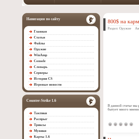
Навигация по сайту
800$ на карм
Раздел:
Оружие
Авт
Главная
Статьи
Файлы
Оружие
WinAmp
Console
Словарь
Серверы
История CS
Игровые новости
Counter-Strike 1.6
В данной статье мы 
бытует много мнений
Тактики
Распрыг
Триксы
Мувики
Карты 1.6