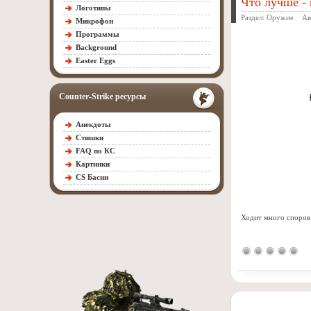
Что лучше -
Логотипы
Раздел:
Оружие
Авт
Микрофон
Программы
Background
Easter Eggs
Counter-Strike ресурсы
Анекдоты
Стишки
FAQ по КС
Картинки
CS Басни
Ходит много споров 