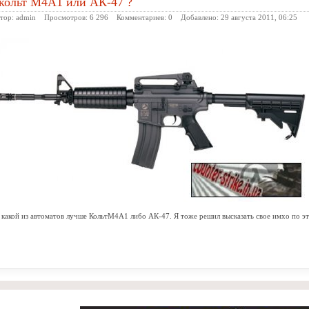
 кольт М4А1 или АК-47 ?
ор:
admin
Просмотров: 6 296 Комментариев:
0
Добавлено:
29 августа 2011, 06:25
какой из автоматов лучше КольтМ4А1 либо АК-47. Я тоже решил высказать свое имхо по э