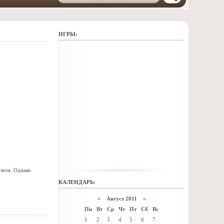
ИГРЫ:
 умом. Однако
КАЛЕНДАРЬ:
«
Август 2011
»
Пн
Вт
Ср
Чт
Пт
Сб
Вс
1
2
3
4
5
6
7