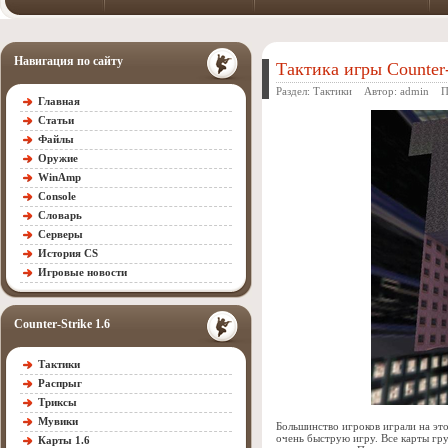
Навигация по сайту
Тактика игры Counter
Раздел:
Тактики
Автор:
admin
Про
Главная
Статьи
Файлы
Оружие
WinAmp
Console
Словарь
Серверы
История CS
Игровые новости
Counter-Strike 1.6
Тактики
Распрыг
Триксы
Мувики
Большинство игроков играли на этой
очень быструю игру. Все карты гру
Карты 1.6