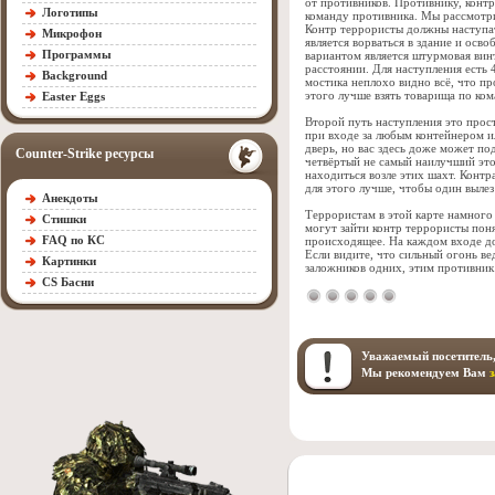
от противников. Противнику, конт
Логотипы
команду противника. Мы рассмотрим
Контр террористы должны наступат
Микрофон
является ворваться в здание и ос
Программы
вариантом является штурмовая винт
расстоянии. Для наступления есть 
Background
мостика неплохо видно всё, что п
этого лучше взять товарища по ком
Easter Eggs
Второй путь наступления это прос
при входе за любым контейнером и
дверь, но вас здесь доже может п
Counter-Strike ресурсы
четвёртый не самый наилучший это
находиться возле этих шахт. Контр
для этого лучше, чтобы один вылез
Анекдоты
Террористам в этой карте намного 
Стишки
могут зайти контр террористы поня
FAQ по КС
происходящее. На каждом входе дол
Если видите, что сильный огонь ве
Картинки
заложников одних, этим противник 
CS Басни
Уважаемый посетитель,
Мы рекомендуем Вам