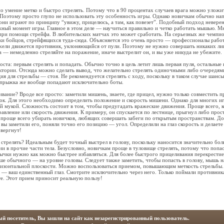
о умение метко и быстро стрелять. Потому что в 90 процентах случаев врага можно уложи
 Поэтому просто глупо не использовать эту особенность игры. Однако новичкам обычно напл
они играют по принципу “увижу, прицелюсь, а там, как повезет”. Подобный подход неверен
ный момент игры. Главное в этом деле — научиться правильно и четко работать мышью. М
при помощи стрейфа. В любительских матчах это может сработать. На серьезных же чемпио
ски бойцов, стрейфящихся туда-сюда. Объясняется это очень просто — профессионалы раб
ежели движется противник, уклоняющийся от пули. Поэтому не нужно совершать никаких л
 — немедленно стреляйте на поражение, иначе выстрелит он, и вы уже никуда не убежите.
оста: первым стрелять и попадать. Обычно точно в цель летит лишь первая пуля, остальные
ктории. Отсюда можно сделать вывод, что желательно стрелять одиночными либо очередями
ия для стрельбы — стоя. Не рекомендуется стрелять с ходу, поскольку в таком случае шансы
С прыжка же вообще попадают исключительно боты.
ивание? Вроде все просто: заметили мишень, знаете, где прицел, нужно только совместить 
рок. Для этого необходимо определить положение и скорость мишени. Однако для многих иг
й мукой. Сложность состоит в том, чтобы предугадать вражеские движения. Проще всего, к
авление или скорость движения. К примеру, он спускается по лестнице, прыгнул либо прост
 проще всего убирать новичков, любящих совершать забеги по открытым пространствам. Д
 вы заметили его, поняли точно его позицию — угол. Определили на глаз скорость и делаете
вергнут!
 стрелять? Идеальным будет точный выстрел в голову, поскольку наносится значительно бо
и в прочие части тела. Безусловно, новичкам проще в туловище стрелять, потому что попаст
вычки нужно как можно быстрее избавляться. Для более быстрого прицеливания перекрести
е обычного — на уровне головы. Следует также заметить, чтобы попасть в голову, мышь 
ризонтальной плоскости. Можно воспользоваться приемом, повышающим меткость стрельбы. 
 — ваш единственный глаз. Смотрите исключительно через него. Только поймали противника 
е. Этот прием приносит реальную пользу!
й посетитель, Вы зашли на сайт как незарегистрированный пользователь.