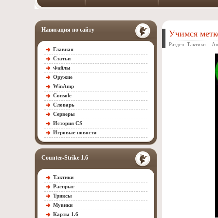
Навигация по сайту
Учимся метко
Раздел:
Тактики
Авт
Главная
Статьи
Файлы
Оружие
WinAmp
Console
Словарь
Серверы
История CS
Игровые новости
Counter-Strike 1.6
Тактики
Распрыг
Триксы
Мувики
Карты 1.6