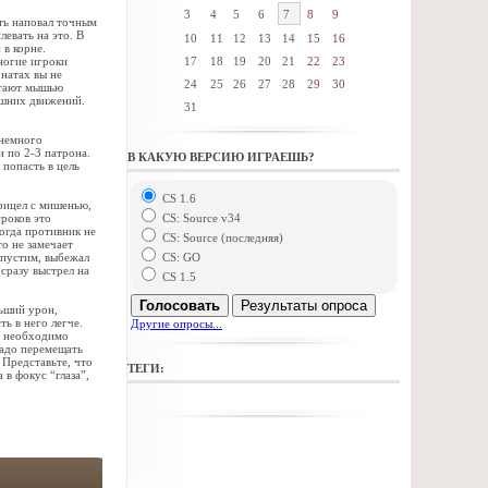
3
4
5
6
7
8
9
ть наповал точным
евать на это. В
10
11
12
13
14
15
16
 в корне.
ногие игроки
17
18
19
20
21
22
23
натах вы не
24
25
26
27
28
29
30
отают мышью
ишних движений.
31
 немного
 по 2-3 патрона.
В КАКУЮ ВЕРСИЮ ИГРАЕШЬ?
 попасть в цель
CS 1.6
прицел с мишенью,
роков это
CS: Source v34
огда противник не
CS: Source (последняя)
о не замечает
опустим, выбежал
CS: GO
 сразу выстрел на
CS 1.5
Голосовать
Результаты опроса
льший урон,
ь в него легче.
Другие опросы...
е необходимо
надо перемещать
Представьте, что
ТЕГИ:
в фокус “глаза”,