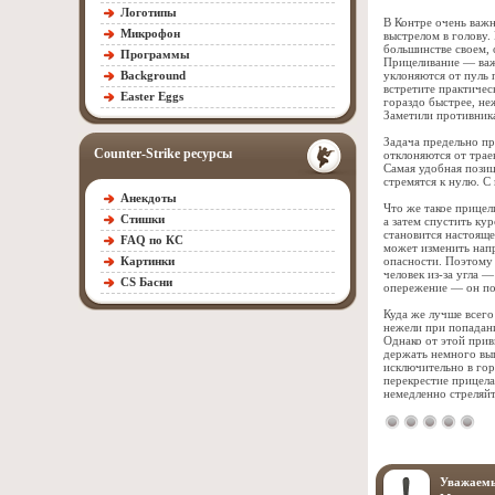
Логотипы
В Контре очень важн
Микрофон
выстрелом в голову.
большинстве своем, 
Программы
Прицеливание — важ
Background
уклоняются от пуль 
встретите практиче
Easter Eggs
гораздо быстрее, н
Заметили противника
Задача предельно пр
Counter-Strike ресурсы
отклоняются от трае
Самая удобная позиц
стремятся к нулю. 
Анекдоты
Что же такое прицел
Стишки
а затем спустить ку
становится настояще
FAQ по КС
может изменить напр
Картинки
опасности. Поэтому
человек из-за угла —
CS Басни
опережение — он по
Куда же лучше всего
нежели при попадани
Однако от этой при
держать немного выш
исключительно в го
перекрестие прицела
немедленно стреляйт
Уважаемы