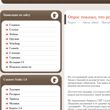
Навигация по сайту
Опрос показал, что ро
Раздел: --- Автор:
admin
Просмот
Главная
Статьи
Файлы
Оружие
WinAmp
Console
Словарь
Серверы
История CS
Игровые новости
На сегодняшний день количество н
Counter-Strike 1.6
Звуки становятся реалистичнее, гр
прекрасным геймплеем. Так какие в
мнения миллионов игроков.
Тактики
Достаточно недавно состоялся глоб
Распрыг
рядом расположились такие великие 
Триксы
На территории бывшего СНГ Counte
Мувики
Лицензии купленные в те далекие в
«реликвий». По различным опросам
Карты 1.6
Strike, а каждый третий молодой ч