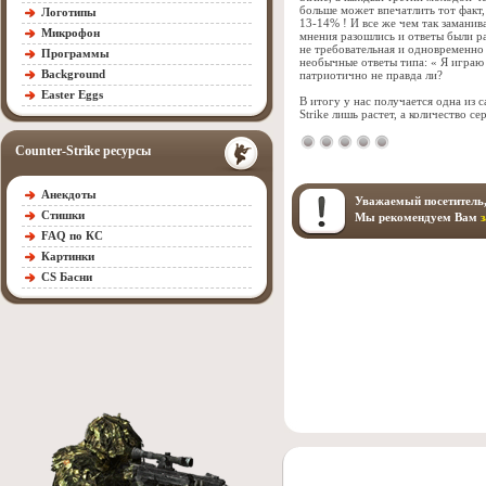
больше может впечатлить тот факт, 
Логотипы
13-14% ! И все же чем так заманива
Микрофон
мнения разошлись и ответы были р
не требовательная и одновременно
Программы
необычные ответы типа: « Я играю 
Background
патриотично не правда ли?
Easter Eggs
В итогу у нас получается одна из 
Strike лишь растет, а количество с
Counter-Strike ресурсы
Анекдоты
Уважаемый посетитель,
Стишки
Мы рекомендуем Вам
FAQ по КС
Картинки
CS Басни