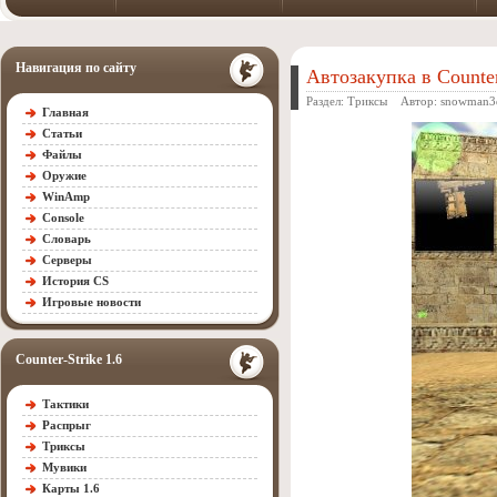
Навигация по сайту
Автозакупка в Counter
Раздел:
Триксы
Автор:
snowman3
Главная
Статьи
Файлы
Оружие
WinAmp
Console
Словарь
Серверы
История CS
Игровые новости
Counter-Strike 1.6
Тактики
Распрыг
Триксы
Мувики
Карты 1.6