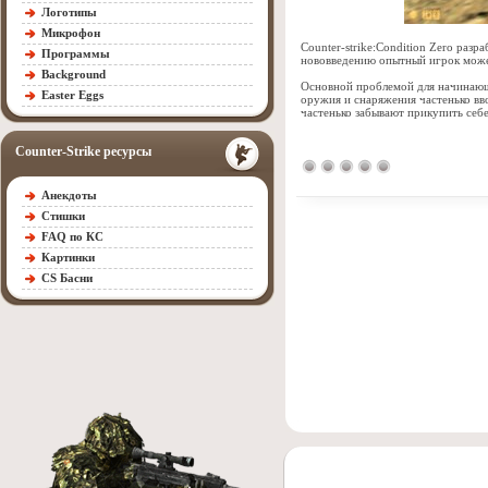
Логотипы
Микрофон
Counter-strike:Condition Zero раз
Программы
нововведению опытный игрок може
Background
Основной проблемой для начинающе
Easter Eggs
оружия и снаряжения частенько вв
частенько забывают прикупить себе
Counter-Strike ресурсы
Анекдоты
Стишки
FAQ по КС
Картинки
CS Басни