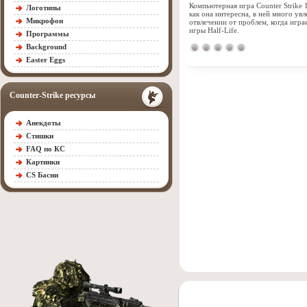
Компьютерная игра Counter Strike 
Логотипы
как она интересна, в ней много ув
Микрофон
отвлечении от проблем, когда игра
игры Half-Life.
Программы
Background
Easter Eggs
Counter-Strike ресурсы
Анекдоты
Стишки
FAQ по КС
Картинки
CS Басни