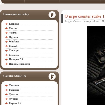
Навигация по сайту
О игре counter strike 
Раздел:
Статьи
Автор:
admin
Прос
Главная
Статьи
Файлы
Оружие
WinAmp
Console
Словарь
Серверы
История CS
Игровые новости
Counter-Strike 1.6
Тактики
Распрыг
Триксы
Мувики
Карты 1.6