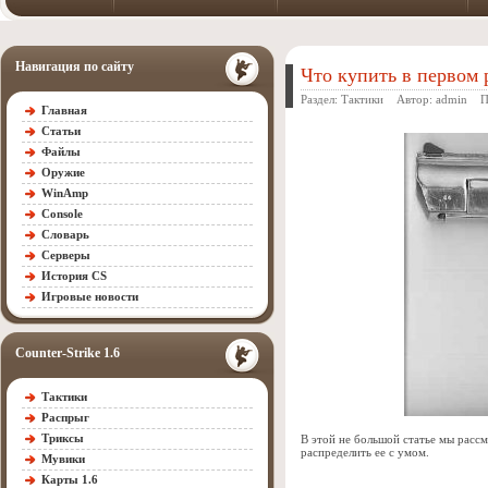
Навигация по сайту
Что купить в первом 
Раздел:
Тактики
Автор:
admin
Про
Главная
Статьи
Файлы
Оружие
WinAmp
Console
Словарь
Серверы
История CS
Игровые новости
Counter-Strike 1.6
Тактики
Распрыг
Триксы
В этой не большой статье мы рассм
распределить ее с умом.
Мувики
Карты 1.6