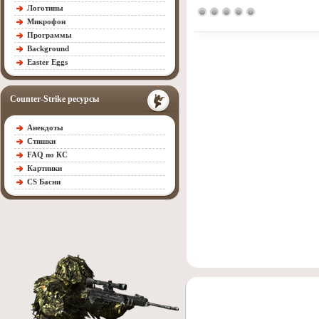
Логотипы
Микрофон
Программы
Background
Easter Eggs
Counter-Strike ресурсы
Анекдоты
Стишки
FAQ по КС
Картинки
CS Басни