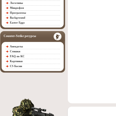
Логотипы
Микрофон
Программы
Background
Easter Eggs
Counter-Strike ресурсы
Анекдоты
Стишки
FAQ по КС
Картинки
CS Басни