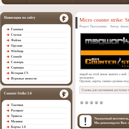
Навигация по сайту
Micro counter strike: 
Раздел:
Программы
Автор:
slepan
Главная
Статьи
Файлы
Оружие
WinAmp
Console
Словарь
Серверы
История CS
людей на этой земле знаюти о ней.
молодежи.
Игровые новости
Оружие, карты, скины сделаны под 
Ссылка для скачивания доступна 
Counter-Strike 1.6
Тактики
Распрыг
Триксы
Уважаемый посетитель,
Мувики
Мы рекомендуем Вам
Карты 1.6