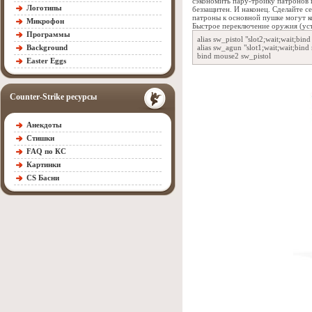
сэкономить пару-тройку патронов 
Логотипы
беззащитен. И наконец. Сделайте с
патроны к основной пушке могут к
Микрофон
Быстрое переключение оружия (ус
Программы
alias sw_pistol "slot2;wait;wait;b
Background
alias sw_agun "slot1;wait;wait;bin
bind mouse2 sw_pistol
Easter Eggs
Counter-Strike ресурсы
Анекдоты
Стишки
FAQ по КС
Картинки
CS Басни