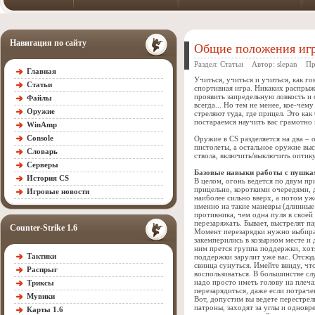
Навигация по сайту
Общие положения игры
Раздел:
Статьи
Автор:
slepan
Прос
Главная
Учиться, учиться и учиться, как го
Статьи
спортивная игра. Никаких распрыж
проявить запредельную ловкость и 
Файлы
всегда... Но тем не менее, кое-чем
Оружие
стреляют туда, где прицел. Это ка
постараемся научить вас грамотно
WinAmp
Console
Оружие в CS разделяется на два – 
пистолеты, а остальное оружие выс
Словарь
ствола, включить/выключить оптику,
Серверы
Базовые навыки работы с пушк
История CS
В целом, огонь ведется по двум пр
прицельно, короткими очередями, д
Игровые новости
наиболее сильно вверх, а потом уж
именно на такие маневры (длинные
противника, чем одна пуля в своей
перезаряжать. Бывает, выстрелят п
Counter-Strike 1.6
Момент перезарядки нужно выбират
закемперились в козырном месте и 
ним прется группа поддержки, хотя
Тактики
поддержки зарулит уже вас. Отсюд
свинца сунуться. Имейте ввиду, чт
Распрыг
воспользоваться. В большинстве сл
надо просто иметь голову на плеча
Триксы
перезарядиться, даже если потраче
Мувики
Вот, допустим вы ведете перестре
патроны, заходят за углы и однов
Карты 1.6