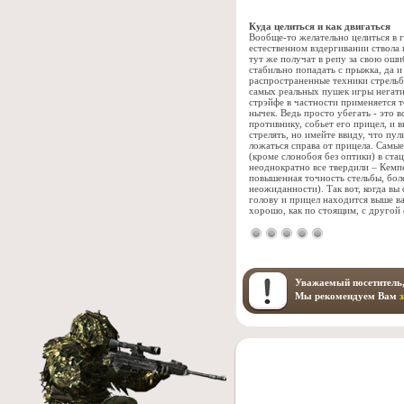
Куда целиться и как двигаться
Вообще-то желательно целиться в г
естественном вздергивании ствола 
тут же получат в репу за свою оши
стабильно попадать с прыжка, да 
распространенные техники стрельб
самых реальных пушек игры негатив
стрэйфе в частности применяется 
нычек. Ведь просто убегать - это 
противнику, собьет его прицел, и
стрелять, но имейте ввиду, что пу
ложаться справа от прицела. Самые
(кроме слонобоя без оптики) в ста
неоднократно все твердили – Кемпе
повышенная точность стельбы, боле
неожиданности). Так вот, когда вы
голову и прицел находится выше ва
хорошо, как по стоящим, с другой 
Уважаемый посетитель,
Мы рекомендуем Вам