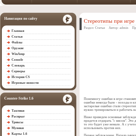
Навигация по сайту
Стереотипы при игре в
Раздел:
Статьи
Автор:
admin
Прос
Главная
Статьи
Файлы
Оружие
WinAmp
Console
Словарь
Серверы
История CS
Игровые новости
Counter-Strike 1.6
Понемногу ошибки в игре становят
ошибки некогда было - походы в кл
застарелые ошибки стали стереотипа
нужно тренироваться и работать н
Тактики
Распрыг
Ниже приведем основные заблужден
придется отдирать "с мясом". Это 
Триксы
то это будет уже немало. А с учет
Мувики
использовать против них.
Карты 1.6
Первое заблуждение. Начало раунд