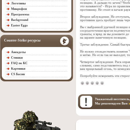
позицию. А дальше-то зачем? Чтобы
Логотипы
это называется? - Игра по правила
Микрофон
противнику. Не стоит в начале рау
Программы
Второе заблуждение. Не отступать
Background
противник здесь пройдет лишь чере
Easter Eggs
Вы с выбранной удачной позиции ос
сосредоточения врагов подтянутся 
гранаты, и вряд ли вы доживете д
на заранее намеченную позицию.
Counter-Strike ресурсы
Третье заблуждение. Самый быстры
Не нужно отождествлять понятия "с
Анекдоты
и метко. Но если так не выходит, т
Стишки
Четвертое заблуждение. Риск оправ
FAQ по КС
словами, сами подставляетесь под 
Картинки
вам прицельный огонь, то немедле
CS Басни
Попробуйте искоренять эти стерео
Уважаемый посетитель,
Мы рекомендуем Вам