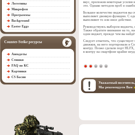
вкус, приложив некоторые усилия и
Логотипы
это. Однако методом проб и ошибо
Микрофон
Большое количество виджетов вы с
Программы
выполняет двоякую функцию. С одн
выполняют то или иное действие.
Background
Easter Eggs
Руководствуясь выбором виджета, 
Также обратите внимание на то, н
один виджет, прежде чем вы найдёт
Следует отметить, что существует
Counter-Strike ресурсы
движков, на него портировали и Co
контру. Позже сделали порт HLFX, 
в контру на смартфоне крайне неуд
Анекдоты
Стишки
FAQ по КС
Картинки
CS Басни
Уважаемый посетитель,
Мы рекомендуем Вам