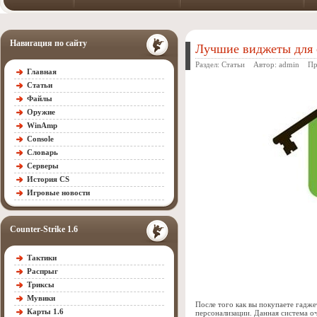
Навигация по сайту
Лучшие виджеты для
Раздел:
Статьи
Автор:
admin
Прос
Главная
Статьи
Файлы
Оружие
WinAmp
Console
Словарь
Серверы
История CS
Игровые новости
Counter-Strike 1.6
Тактики
Распрыг
Триксы
Мувики
После того как вы покупаете гадж
Карты 1.6
персонализации. Данная система оч