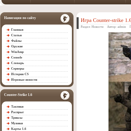
Навигация по сайту
Игра Counter-strike 1
Раздел:
Новости
Автор:
admin
Пр
Главная
Статьи
Файлы
Оружие
WinAmp
Console
Словарь
Серверы
История CS
Игровые новости
Counter-Strike 1.6
Тактики
Распрыг
Триксы
Мувики
Карты 1.6