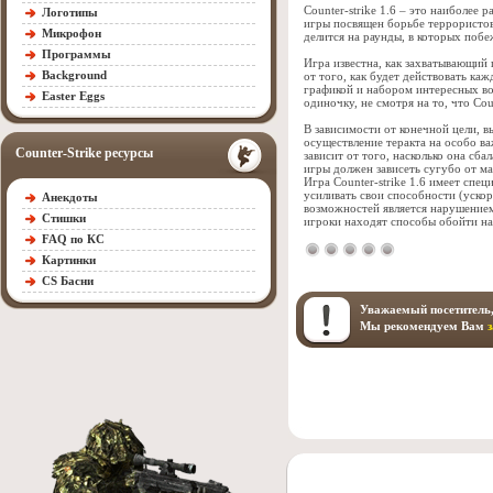
Counter-strike 1.6 – это наиболее
Логотипы
игры посвящен борьбе террористов
Микрофон
делится на раунды, в которых поб
Программы
Игра известна, как захватывающий
Background
от того, как будет действовать каж
графикой и набором интересных воз
Easter Eggs
одиночку, не смотря на то, что Cou
В зависимости от конечной цели, 
осуществление теракта на особо в
Counter-Strike ресурсы
зависит от того, насколько она сб
игры должен зависеть сугубо от ма
Игра Counter-strike 1.6 имеет сп
усиливать свои способности (ускор
Анекдоты
возможностей является нарушением
Стишки
игроки находят способы обойти н
FAQ по КС
Картинки
CS Басни
Уважаемый посетитель,
Мы рекомендуем Вам