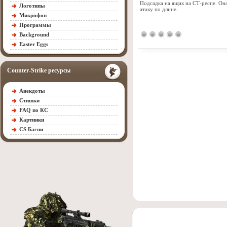
Подсадка на ящик на СТ-респе. Он
Логотипы
атаку по длине.
Микрофон
Программы
Background
Easter Eggs
Counter-Strike ресурсы
Анекдоты
Стишки
FAQ по КС
Картинки
CS Басни