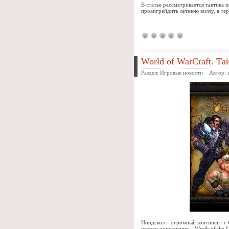
В статье рассматривается тактика 
проапгрейдить летнюю виллу, а тер
World of WarCraft. Т
Раздел:
Игровые новости
Автор:
Нордскол – огромный континент с 
целого дополнения – Wrath of the 