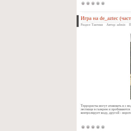
Игра на de_aztec (част
Раздел:
Тактики
Автор:
admin
Про
Террористы могут атаковать и с во
лестнице в галерею и пробиваются 
контролирует воду, другой - ворот