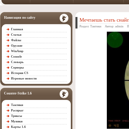
Навигация по сайту
Мечтаешь стать снай
Раздел:
Тактики
Автор:
admin
Про
Главная
Статьи
Файлы
Оружие
WinAmp
Console
Словарь
Серверы
История CS
Игровые новости
Counter-Strike 1.6
Тактики
Распрыг
Триксы
Мувики
Карты 1.6