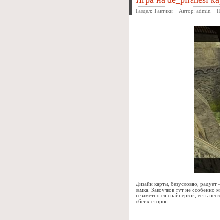
Игра на de_piranesi ка
Раздел:
Тактики
Автор:
admin
Про
Дизайн карты, безусловно, радует
замка. Закоулков тут не особенно м
незаметно со снайперкой, есть нес
обеих сторон.