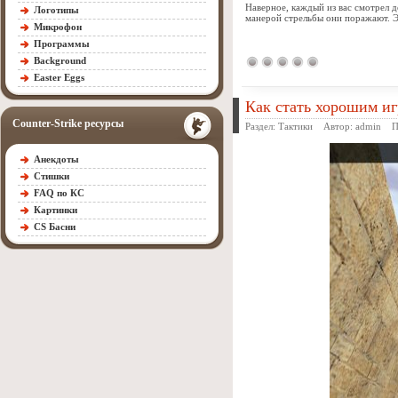
Наверное, каждый из вас смотрел 
Логотипы
манерой стрельбы они поражают. Э
Микрофон
Программы
Background
Easter Eggs
Как стать хорошим и
Counter-Strike ресурсы
Раздел:
Тактики
Автор:
admin
Про
Анекдоты
Стишки
FAQ по КС
Картинки
CS Басни