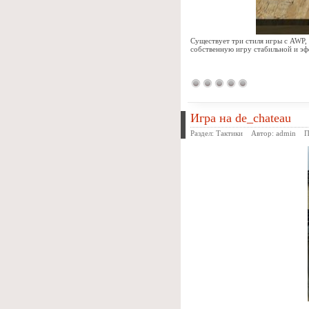
Существует три стиля игры с AWP,
собственную игру стабильной и эф
Игра на de_chateau
Раздел:
Тактики
Автор:
admin
Про