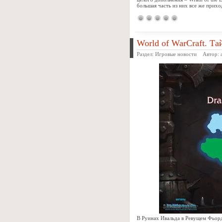
большая часть из них все же прихо
World of WarCraft. Т
Раздел:
Игровые новости
Автор:
В Руинах Ивальда в Ревущем Фьорд