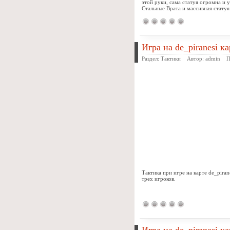
этой руки, сама статуя огромна и у
Стальные Врата и массивная статуя
Игра на de_piranesi ка
Раздел:
Тактики
Автор:
admin
Про
Тактика при игре на карте de_piran
трех игроков.