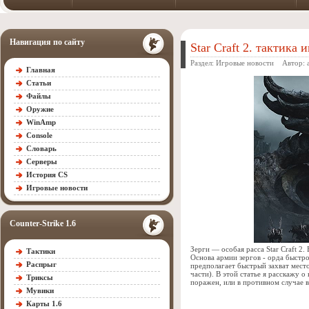
Навигация по сайту
Star Craft 2. тактика 
Раздел:
Игровые новости
Автор:
Главная
Статьи
Файлы
Оружие
WinAmp
Console
Словарь
Серверы
История CS
Игровые новости
Counter-Strike 1.6
Зерги — особая расса Star Craft 2.
Тактики
Основа армии зергов - орда быстр
Распрыг
предполагает быстрый захват место
части). В этой статье я расскажу 
Триксы
поражен, или в противном случае 
Мувики
Карты 1.6