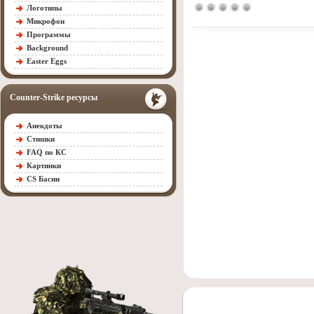
Логотипы
Микрофон
Программы
Background
Easter Eggs
Counter-Strike ресурсы
Анекдоты
Стишки
FAQ по КС
Картинки
CS Басни