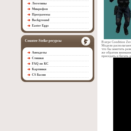
Логотипы
Микрофон
Программы
Background
Easter Eggs
Counter-Strike ресурсы
В игре Condition Ze
Модели располагаютс
что бы заметить раз
же обратим внимание
Анекдоты
приседать и бегать 
Стишки
FAQ по КС
Картинки
CS Басни