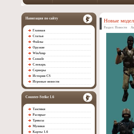
Навигация по сайту
Новые модел
Раздел:
Новости
Ав
Главная
Статьи
Файлы
Оружие
WinAmp
Console
Словарь
Серверы
История CS
Игровые новости
Counter-Strike 1.6
Тактики
Распрыг
Триксы
Мувики
Карты 1.6