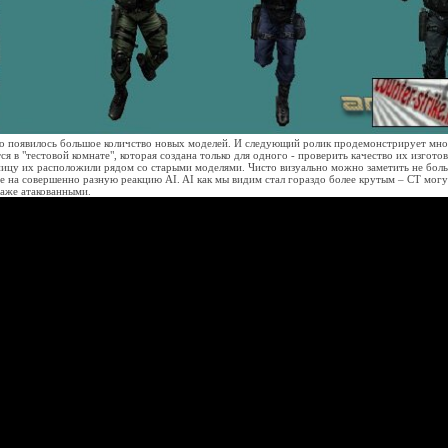
ro появилось большое количство новых моделей. И следующий ролик продемонстрирует мног
я в "тестовой комнате", которая создана только для одного - проверить качество их изготов
ницу их расположили рядом со старыми моделями. Чисто визуально можно заметить не боль
 на совершенно разную реакцию AI. AI как мы видим стал гораздо более крутым – СТ могут
даже атакованными.