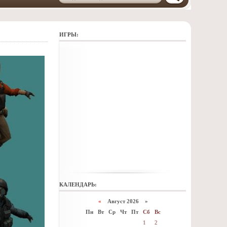
ИГРЫ:
КАЛЕНДАРЬ:
«
Август 2026 »
Пн
Вт
Ср
Чт
Пт
Сб
Вс
1
2