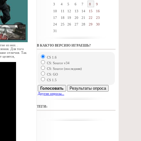
3
4
5
6
7
8
9
10
11
12
13
14
15
16
17
18
19
20
21
22
23
24
25
26
27
28
29
30
31
ие из них .
В КАКУЮ ВЕРСИЮ ИГРАЕШЬ?
ления. Для того
шие отличия. Так
 целятся,
CS 1.6
CS: Source v34
CS: Source (последняя)
CS: GO
CS 1.5
Голосовать
Результаты опроса
Другие опросы...
ТЕГИ: