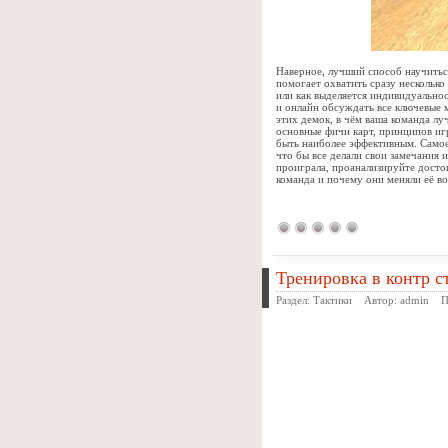
Наверное, лучший способ научитьс
помогает охватить сразу несколько
или как выделяется индивидуально
и онлайн обсуждать все ключевые 
этих демок, в чём ваша команда л
основные фичи карт, принципов иг
быть наиболее эффективным. Самое
что бы все делали свои замечания 
проиграла, проанализируйте достои
команда и почему они меняли её во
Тренировка в контр с
Раздел:
Тактики
Автор:
admin
Про