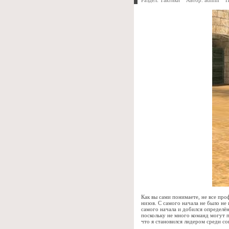
Раздел:
Тактики
Автор:
admin
Про
Как вы сами понимаете, не все про
низов. С самого начала не было не
самого начала и добился определён
поскольку не много команд могут п
что я становился лидером среди с