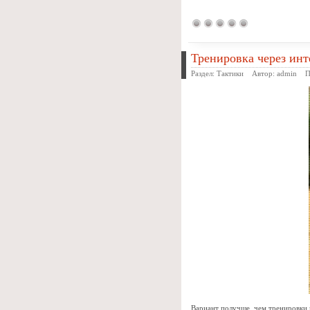
Тренировка через инт
Раздел:
Тактики
Автор:
admin
Про
Вариант получше, чем тренировки 