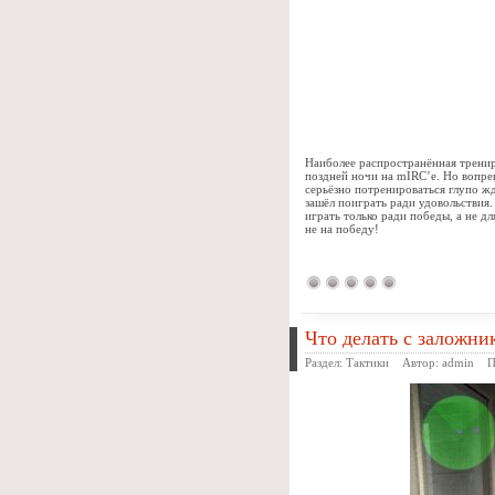
Наиболее распространённая тренир
поздней ночи на mIRC’е. Но вопре
серьёзно потренироваться глупо жд
зашёл поиграть ради удовольствия.
играть только ради победы, а не дл
не на победу!
Что делать с заложни
Раздел:
Тактики
Автор:
admin
Про