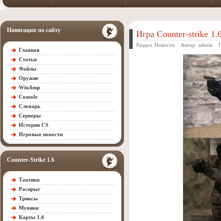
Навигация по сайту
Игра Counter-strike 1
Раздел:
Новости
Автор:
admin
Пр
Главная
Статьи
Файлы
Оружие
WinAmp
Console
Словарь
Серверы
История CS
Игровые новости
Counter-Strike 1.6
Тактики
Распрыг
Триксы
Мувики
Карты 1.6