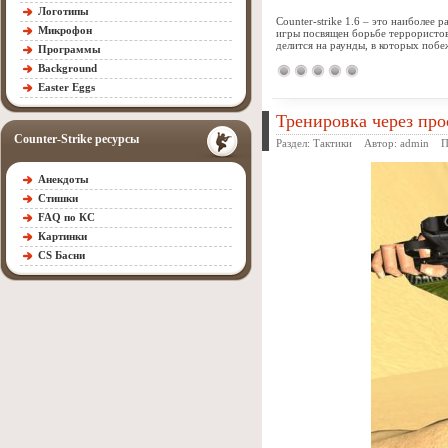
Логотипы
Counter-strike 1.6 – это наиболее
Микрофон
игры посвящен борьбе террористов
делится на раунды, в которых поб
Программы
Background
Easter Eggs
Тренировка через про
Counter-Strike ресурсы
Раздел:
Тактики
Автор:
admin
Про
Анекдоты
Стишки
FAQ по КС
Картинки
CS Басни