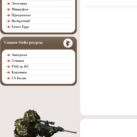
Логотипы
Микрофон
Программы
Background
Easter Eggs
Counter-Strike ресурсы
Анекдоты
Стишки
FAQ по КС
Картинки
CS Басни