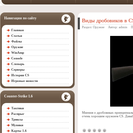
Навигация по сайту
Виды дробовиков в C
Раздел:
Оружие
Автор:
admin
Про
Главная
Статьи
Файлы
Оружие
WinAmp
Console
Словарь
Серверы
История CS
Игровые новости
Counter-Strike 1.6
Тактики
Мнения о дробовиках принципиальн
Распрыг
очень хорошим оружием CS. Давайт
Триксы
Мувики
Карты 1.6