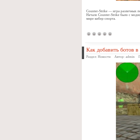
Counter-Strike — игра различных п
Начало Counter-Strike было с модиф
мире кибер-спорта.
Как добавить ботов в 
Раздел:
Новости
Автор:
admin
Пр