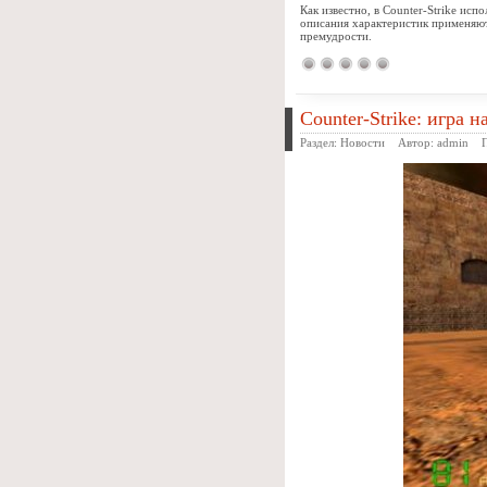
Как известно, в Counter-Strike ис
описания характеристик применяютс
премудрости.
Counter-Strike: игра н
Раздел:
Новости
Автор:
admin
Пр