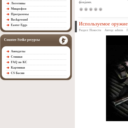
фондами.
Логотипы
Микрофон
Программы
Background
Используемое оружие 
Easter Eggs
Раздел:
Новости
Автор:
admin
Пр
Counter-Strike ресурсы
Анекдоты
Стишки
FAQ по КС
Картинки
CS Басни