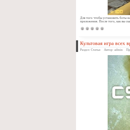
Для того чтобы установить боты н
приложения. После того, как вы ск
Культовая игра всех в
Раздел:
Статьи
Автор:
admin
Прос