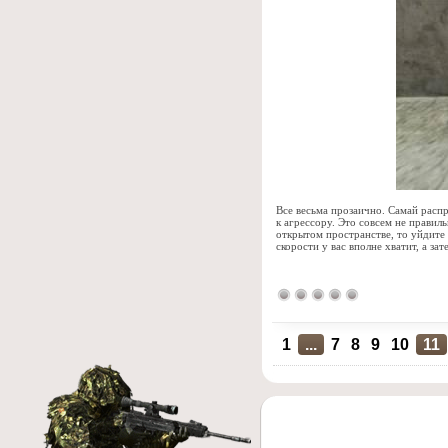
Все весьма прозаично. Самай распр
к агрессору. Это совсем не правил
открытом пространстве, то уйдите
скорости у вас вполне хватит, а за
1
...
7
8
9
10
11