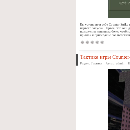
Вы установили себе Counter Strike
первого запуска. Первое, что они 
назначения клавиш на более удобн
прыжок и приседание соответственн
Тактика игры Counter
Раздел:
Тактики
Автор:
admin
Про