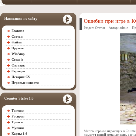
Навигация по сайту
Ошибки при игре в К
Раздел:
Статьи
Автор:
admin
Прос
Главная
Статьи
Файлы
Оружие
WinAmp
Console
Словарь
Серверы
История CS
Игровые новости
Counter-Strike 1.6
Тактики
Распрыг
Триксы
Мувики
Много игроков играющих в Counter 
Карты 1.6
помогут вашей команде взять раунд