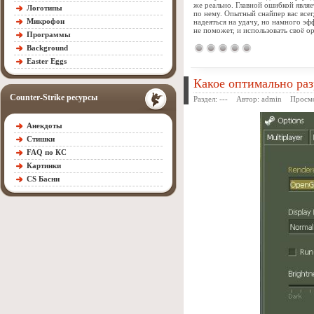
же реально. Главной ошибкой являе
Логотипы
по нему. Опытный снайпер вас всег
Микрофон
надеяться на удачу, но намного эф
не поможет, и использовать своё о
Программы
Background
Easter Eggs
Какое оптимально ра
Counter-Strike ресурсы
Раздел: --- Автор:
admin
Просмот
Анекдоты
Стишки
FAQ по КС
Картинки
CS Басни