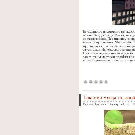
Большинство игроков играли на этой
очень быструю игру. Все карты гру
от противников. Противнику, конт
команду противника. Мы рассмотрим
противника из-за любых контейнеро
заложников. Использовать лучше 
Глушитель одевать не обязательно, 
это зайти на мостик и подойти к 
внутри помещения. Главным минусом
Тактика ухода от на
Раздел:
Тактики
Автор:
admin
Про