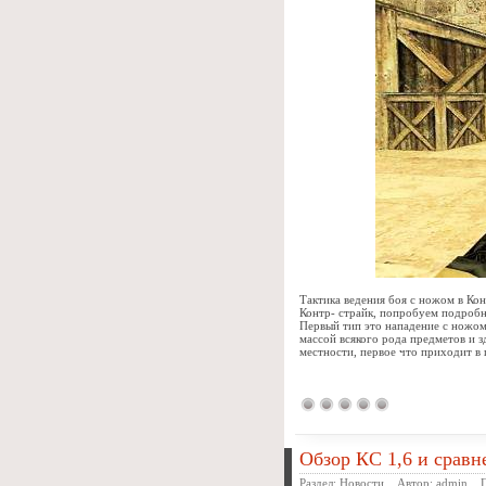
Тактика ведения боя с ножом в Кон
Контр- страйк, попробуем подробно
Первый тип это нападение с ножом
массой всякого рода предметов и з
местности, первое что приходит в 
Обзор КС 1,6 и срав
Раздел:
Новости
Автор:
admin
Пр