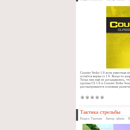
Counter Strike 1.6 всем известная 
остаётся верны cs 1.6. Когда-то ра
Тогда они ещё не догадывались, что
группы CS 1.6 и Counter Strike So
рассматриваются основные различи
Тактика стрельбы
Раздел:
Тактики
Автор:
admin
Про